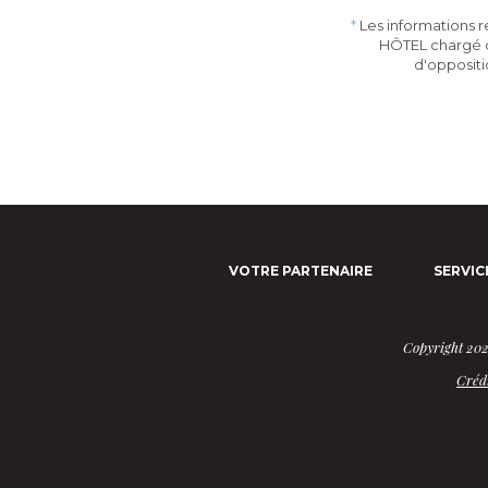
*
Les informations re
HÔTEL chargé du
d'opposit
VOTRE PARTENAIRE
SERVIC
Copyright 2026
Crédi