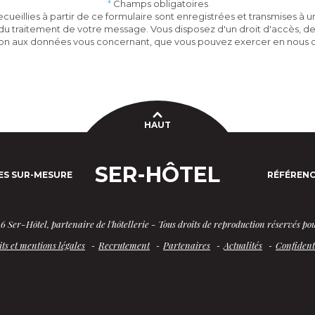
*
Champs obligatoires
cueillies à partir de ce formulaire sont enregistrées et transmises à 
 traitement de votre message. Vous disposez d'un droit d'accès, de 
ion aux données vous concernant, que vous pouvez exercer en nous c
HAUT
SER-HÔTEL
ES SUR-MESURE
RÉFÉRENC
 Ser-Hôtel, partenaire de l'hôtellerie - Tous droits de reproduction réservés pou
ts et mentions légales
Recrutement
Partenaires
Actualités
Confident