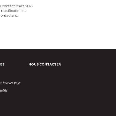
un contact chez SER-
rectification et
ontactant.
ES
NOUS CONTACTER
r tous les pays
ialité